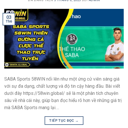
ĐÃ ĐĂNG TRÊN
3 THÁNG 6, 2025
BỞI
ADMIN
03
Th6
SABA Sports 58WIN nổi lên như một ứng cử viên sáng giá
với sự đa dạng, chất lượng và độ tin cậy hàng đầu. Bài viết
dưới đây https://58win.global/ sẽ là một phân tích chuyên
sâu về nhà cái này, giúp bạn đọc hiểu rõ hơn về những giá trị
mà SABA Sports mang lại….
TIẾP TỤC ĐỌC
→