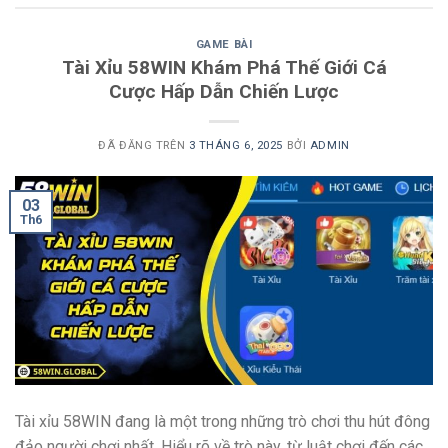
GAME BÀI
Tài Xỉu 58WIN Khám Phá Thế Giới Cá
Cược Hấp Dẫn Chiến Lược
ĐÃ ĐĂNG TRÊN
3 THÁNG 6, 2025
BỞI
ADMIN
03
Th6
Tài xỉu 58WIN đang là một trong những trò chơi thu hút đông
đảo người chơi nhất. Hiểu rõ về trò này, từ luật chơi đến các