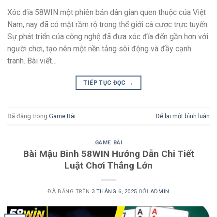
Xóc đĩa 58WIN một phiên bản dân gian quen thuộc của Việt
Nam, nay đã có mặt rầm rộ trong thế giới cá cược trực tuyến.
Sự phát triển của công nghệ đã đưa xóc đĩa đến gần hơn với
người chơi, tạo nên một nền tảng sôi động và đầy cạnh
tranh. Bài viết…
TIẾP TỤC ĐỌC
→
Đã đăng trong
Game Bài
Để lại một bình luận
GAME BÀI
Bài Mậu Binh 58WIN Hướng Dẫn Chi Tiết
Luật Chơi Thắng Lớn
ĐÃ ĐĂNG TRÊN
3 THÁNG 6, 2025
BỞI
ADMIN