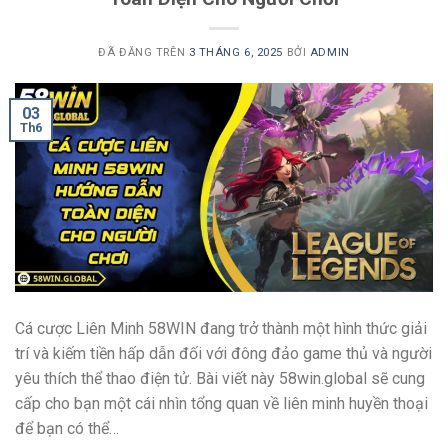
ĐÃ ĐĂNG TRÊN
3 THÁNG 6, 2025
BỞI
ADMIN
03
Th6
Cá cược Liên Minh 58WIN đang trở thành một hình thức giải
trí và kiếm tiền hấp dẫn đối với đông đảo game thủ và người
yêu thích thể thao điện tử. Bài viết này 58win.global sẽ cung
cấp cho bạn một cái nhìn tổng quan về liên minh huyền thoại
để bạn có thể…