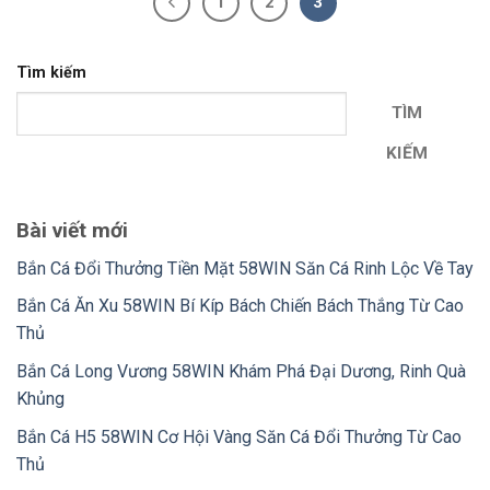
1
2
3
Tìm kiếm
TÌM
KIẾM
Bài viết mới
Bắn Cá Đổi Thưởng Tiền Mặt 58WIN Săn Cá Rinh Lộc Về Tay
Bắn Cá Ăn Xu 58WIN Bí Kíp Bách Chiến Bách Thắng Từ Cao
Thủ
Bắn Cá Long Vương 58WIN Khám Phá Đại Dương, Rinh Quà
Khủng
Bắn Cá H5 58WIN Cơ Hội Vàng Săn Cá Đổi Thưởng Từ Cao
Thủ