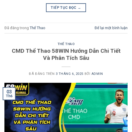
TIẾP TỤC ĐỌC
→
Đã đăng trong
Thể Thao
Để lại một bình luận
THỂ THAO
CMD Thể Thao 58WIN Hướng Dẫn Chi Tiết
Và Phân Tích Sâu
ĐÃ ĐĂNG TRÊN
3 THÁNG 6, 2025
BỞI
ADMIN
03
Th6