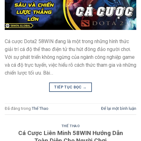
Cá cược Dota2 58WIN đang là một trong những hình thức
giải trí cá độ thể thao điện tử thu hút đông đảo người chơi.
Với sự phát triển không ngừng của ngành công nghiệp game
và cá độ trực tuyến, việc hiểu rõ cách thức tham gia và những
chiến lược tối ưu. Bài…
TIẾP TỤC ĐỌC
→
Đã đăng trong
Thể Thao
Để lại một bình luận
THỂ THAO
Cá Cược Liên Minh 58WIN Hướng Dẫn
Toàn Diện Cho Người Chơi